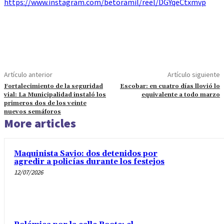
https://www.instagram.com/betoramil/reel/DGYqeCtxmvp
Artículo anterior
Artículo siguiente
Fortalecimiento de la seguridad
Escobar: en cuatro días llovió lo
vial: La Municipalidad instaló los
equivalente a todo marzo
primeros dos de los veinte
nuevos semáforos
More articles
Maquinista Savio: dos detenidos por
agredir a policías durante los festejos
12/07/2026