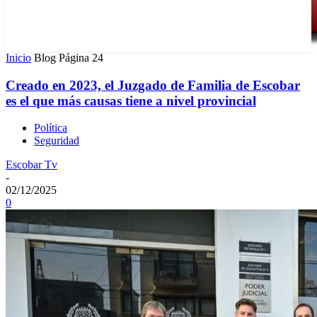
Inicio
Blog
Página 24
Creado en 2023, el Juzgado de Familia de Escobar
es el que más causas tiene a nivel provincial
Política
Seguridad
Escobar Tv
-
02/12/2025
0