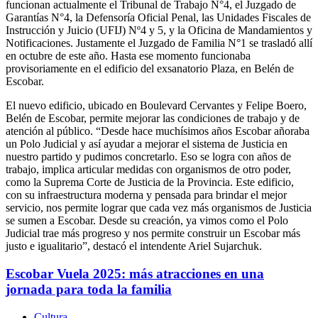
funcionan actualmente el Tribunal de Trabajo N°4, el Juzgado de
Garantías N°4, la Defensoría Oficial Penal, las Unidades Fiscales de
Instrucción y Juicio (UFIJ) Nº4 y 5, y la Oficina de Mandamientos y
Notificaciones. Justamente el Juzgado de Familia N°1 se trasladó allí
en octubre de este año. Hasta ese momento funcionaba
provisoriamente en el edificio del exsanatorio Plaza, en Belén de
Escobar.
El nuevo edificio, ubicado en Boulevard Cervantes y Felipe Boero,
Belén de Escobar, permite mejorar las condiciones de trabajo y de
atención al público. “Desde hace muchísimos años Escobar añoraba
un Polo Judicial y así ayudar a mejorar el sistema de Justicia en
nuestro partido y pudimos concretarlo. Eso se logra con años de
trabajo, implica articular medidas con organismos de otro poder,
como la Suprema Corte de Justicia de la Provincia. Este edificio,
con su infraestructura moderna y pensada para brindar el mejor
servicio, nos permite lograr que cada vez más organismos de Justicia
se sumen a Escobar. Desde su creación, ya vimos como el Polo
Judicial trae más progreso y nos permite construir un Escobar más
justo e igualitario”, destacó el intendente Ariel Sujarchuk.
Escobar Vuela 2025: más atracciones en una
jornada para toda la familia
Cultura