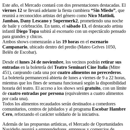
Este año, el Mercado contará con dos presentaciones destacadas. El
viernes 12
se llevará adelante la fiesta cumbiera
“Sin Miedo”
, que
reunirá a reconocidos artistas del género como
Nico Mattioli,
Jambao, Dany Lescano y Supermerk2
, prometiendo una noche
de baile y celebración. En tanto, el
sábado 13
, el destacado artista
infantil
Diego Topa
subirá al escenario con un espectáculo pensado
para grandes y chicos.
Ambos shows comenzarán a las
19 horas
en el
escenario
Campanario
, ubicado dentro del predio (Mateo Gelves 1050,
Belén de Escobar).
Desde el
lunes 24 de noviembre
, los vecinos podrán
retirar sus
entradas
en la boletería del
Teatro Seminari Cine Italia
(Mitre
451), canjeando cada una por
cuatro alimentos no perecederos
.
La boletería permanecerá abierta de lunes a viernes de 9 a 22 horas,
mientras que los fines de semana funcionará según la disponibilidad
horaria del teatro. El acceso a los shows será
gratuito
, con un límite
de
cuatro entradas por persona
(equivalentes a cuatro alimentos
por cada una).
Todos los alimentos recaudados serán destinados a comedores
comunitarios, centros de jubilados y al programa
Escobar Hambre
Cero
, reforzando el carácter solidario de la iniciativa.
Además de las propuestas artísticas, el Mercado de Oportunidades
Navideño reunirá a emprendedores, empresas y comercios de