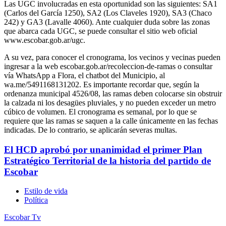
Las UGC involucradas en esta oportunidad son las siguientes: SA1
(Carlos del García 1250), SA2 (Los Claveles 1920), SA3 (Chaco
242) y GA3 (Lavalle 4060). Ante cualquier duda sobre las zonas
que abarca cada UGC, se puede consultar el sitio web oficial
www.escobar.gob.ar/ugc.
A su vez, para conocer el cronograma, los vecinos y vecinas pueden
ingresar a la web escobar.gob.ar/recoleccion-de-ramas o consultar
vía WhatsApp a Flora, el chatbot del Municipio, al
wa.me/5491168131202. Es importante recordar que, según la
ordenanza municipal 4526/08, las ramas deben colocarse sin obstruir
la calzada ni los desagües pluviales, y no pueden exceder un metro
cúbico de volumen. El cronograma es semanal, por lo que se
requiere que las ramas se saquen a la calle únicamente en las fechas
indicadas. De lo contrario, se aplicarán severas multas.
El HCD aprobó por unanimidad el primer Plan
Estratégico Territorial de la historia del partido de
Escobar
Estilo de vida
Política
Escobar Tv