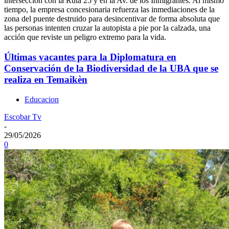
intersección con la Ruta 25 y en la Av. de los Inmigrantes. Al mismo
tiempo, la empresa concesionaria refuerza las inmediaciones de la
zona del puente destruido para desincentivar de forma absoluta que
las personas intenten cruzar la autopista a pie por la calzada, una
acción que reviste un peligro extremo para la vida.
Últimas vacantes para la Diplomatura en
Conservación de la Biodiversidad de la UBA que se
realiza en Temaikèn
Educacion
Escobar Tv
-
29/05/2026
0