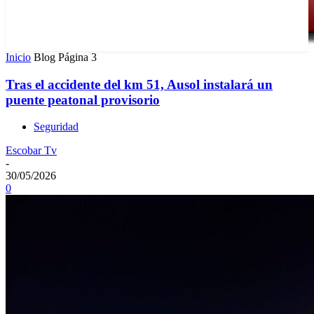
Inicio
Blog
Página 3
Tras el accidente del km 51, Ausol instalará un
puente peatonal provisorio
Seguridad
Escobar Tv
-
30/05/2026
0