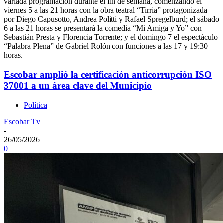
variada programación durante el fin de semana, comenzando el
viernes 5 a las 21 horas con la obra teatral “Tirria” protagonizada
por Diego Capusotto, Andrea Politti y Rafael Spregelburd; el sábado
6 a las 21 horas se presentará la comedia “Mi Amiga y Yo” con
Sebastián Presta y Florencia Torrente; y el domingo 7 el espectáculo
“Palabra Plena” de Gabriel Rolón con funciones a las 17 y 19:30
horas.
Escobar amplió la certificación anticorrupción ISO
37001 a un área clave del Municipio
Política
Escobar Tv
-
26/05/2026
0