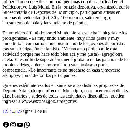
primer Torneo de Atletismo para personas con discapacidad en el
Polideportivo Luis Monti. En la jornada deportiva, organizada por la
Subsecretaría de Deportes del Municipio, participaron atletas en
pruebas de velocidad (60, 80 y 100 metros), salto en largo,
lanzamiento de bala y lanzamiento de pelotita.
En un video difundido por el Municipio se escucha la alegría de los
protagonistas. «Es muy lindo ambiente, muy linda gente y muy
lindo trato”, compartió emocionado uno de los jóvenes deportistas
tras su participación en la pista. “Me encanta participar de esta
actividad porque me hace todo bien acá y me gusta», agregó otra
atleta. El espíritu de superación quedó grabado en las palabras de los
propios atletas, quienes no ocultaron su entusiasmo por la
competencia. «Lo importante es no quedarse en casa y moverse
siempre», coincidieron los participantes.
Quienes estén interesados en sumarse a las distintas propuestas de
Deporte Adaptado que ofrece el Municipio, o conocer en detalle los
días, horarios y sedes de todas las actividades disponibles, pueden
ingresar a www.escobar.gob.ar/deportes.
1
2
3
4
...
82
Página 3 de 82
Facebook
Instagram
YouTube
WhatsApp