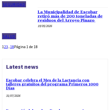
SEGURIDAD
La Municipalidad de Escobar
retiró más de 200 toneladas de
residuos del Arroyo Pinazo
19/05/2026
SALUD
1
2
3
...
18
Página 1 de 18
Latest news
Escobar celebra el Mes de la Lactancia con
talleres gratuitos del programa Primeros 1000
Días
31/07/2026