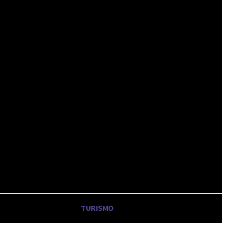
Registrarse / Unirse
DEPORTE
TURISMO
POLÍTICA