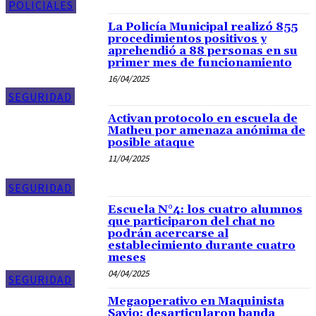
POLICIALES
La Policía Municipal realizó 855
procedimientos positivos y
aprehendió a 88 personas en su
primer mes de funcionamiento
16/04/2025
SEGURIDAD
Activan protocolo en escuela de
Matheu por amenaza anónima de
posible ataque
11/04/2025
SEGURIDAD
Escuela N°4: los cuatro alumnos
que participaron del chat no
podrán acercarse al
establecimiento durante cuatro
meses
04/04/2025
SEGURIDAD
Megaoperativo en Maquinista
Savio: desarticularon banda