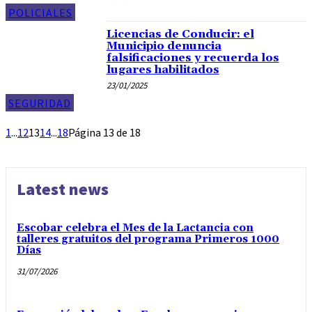
POLICIALES
Licencias de Conducir: el
Municipio denuncia
falsificaciones y recuerda los
lugares habilitados
23/01/2025
SEGURIDAD
1
...
12
13
14
...
18
Página 13 de 18
Latest news
Escobar celebra el Mes de la Lactancia con
talleres gratuitos del programa Primeros 1000
Días
31/07/2026