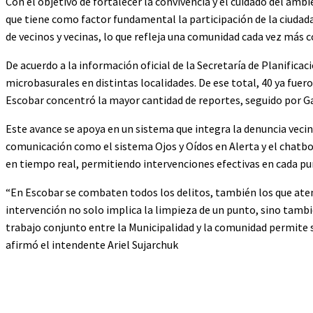
Con el objetivo de fortalecer la convivencia y el cuidado del amb
que tiene como factor fundamental la participación de la ciudad
de vecinos y vecinas, lo que refleja una comunidad cada vez más c
De acuerdo a la información oficial de la Secretaría de Planificac
microbasurales en distintas localidades. De ese total, 40 ya fu
Escobar concentró la mayor cantidad de reportes, seguido por Ga
Este avance se apoya en un sistema que integra la denuncia vecin
comunicación como el sistema Ojos y Oídos en Alerta y el chatbo
en tiempo real, permitiendo intervenciones efectivas en cada p
“En Escobar se combaten todos los delitos, también los que aten
intervención no solo implica la limpieza de un punto, sino también
trabajo conjunto entre la Municipalidad y la comunidad permite 
afirmó el intendente Ariel Sujarchuk
Cuota