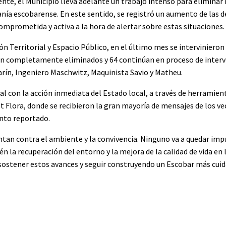
iente, el Municipio lleva adelante un trabajo intenso para eliminar
anía escobarense. En este sentido, se registró un aumento de las 
omprometida y activa a la hora de alertar sobre estas situaciones.
ión Territorial y Espacio Público, en el último mes se intervinieron
eron completamente eliminados y 64 continúan en proceso de interv
rín, Ingeniero Maschwitz, Maquinista Savio y Matheu.
al con la acción inmediata del Estado local, a través de herramien
t Flora, donde se recibieron la gran mayoría de mensajes de los ve
unto reportado.
tan contra el ambiente y la convivencia. Ninguno va a quedar imp
 la recuperación del entorno y la mejora de la calidad de vida en l
sostener estos avances y seguir construyendo un Escobar más cuid