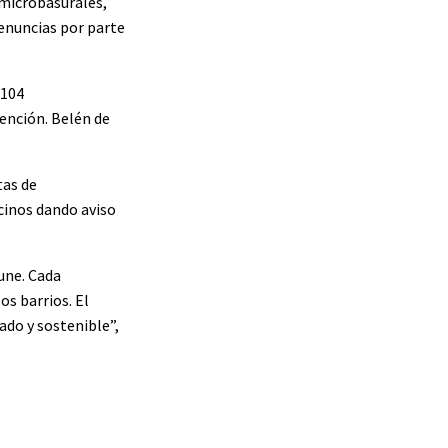
 microbasurales,
denuncias por parte
 104
ención. Belén de
tas de
cinos dando aviso
une. Cada
os barrios. El
ado y sostenible”,