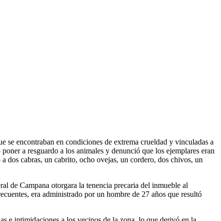
ue se encontraban en condiciones de extrema crueldad y vinculadas a
ó poner a resguardo a los animales y denunció que los ejemplares eran
 a dos cabras, un cabrito, ocho ovejas, un cordero, dos chivos, un
ral de Campana otorgara la tenencia precaria del inmueble al
recuentes, era administrado por un hombre de 27 años que resultó
as e intimidaciones a los vecinos de la zona, lo que derivó en la