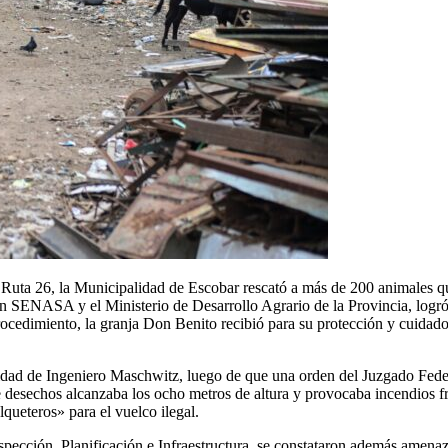
 Ruta 26, la Municipalidad de Escobar rescató a más de 200 animales q
con SENASA y el Ministerio de Desarrollo Agrario de la Provincia, logr
rocedimiento, la granja Don Benito recibió para su protección y cuidado
calidad de Ingeniero Maschwitz, luego de que una orden del Juzgado Fede
 desechos alcanzaba los ocho metros de altura y provocaba incendios f
lqueteros» para el vuelco ilegal.
nspección, Planificación e Infraestructura, se constataron además amenaz