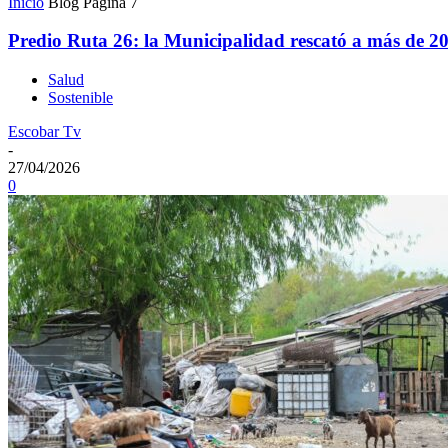
Inicio
Blog
Página 7
Predio Ruta 26: la Municipalidad rescató a más de 2
Salud
Sostenible
Escobar Tv
-
27/04/2026
0