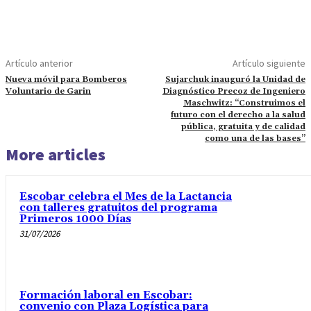
Artículo anterior
Artículo siguiente
Nueva móvil para Bomberos
Sujarchuk inauguró la Unidad de
Voluntario de Garin
Diagnóstico Precoz de Ingeniero
Maschwitz: “Construimos el
futuro con el derecho a la salud
pública, gratuita y de calidad
como una de las bases”
More articles
Escobar celebra el Mes de la Lactancia
con talleres gratuitos del programa
Primeros 1000 Días
31/07/2026
Formación laboral en Escobar:
convenio con Plaza Logística para